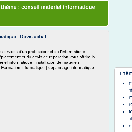
 thème : conseil materiel informatique
atique - Devis achat ...
s services d'un professionnel de l'informatique
éplacement et du devis de réparation vous offrira la
ériel informatique | installation de matériels
 | Formation informatique | dépannage informatique
Thèm
m
in
m
r
f
in
m