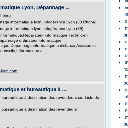
v
rmatique Lyon, Dépannage ...
v
in
Rhône)
d
nage informatique lyon, infogérance Lyon (69 Rhone)
m
age informatique lyon, infogérance Lyon (69)
pr
nformatique,Réparateur informatique,Technicien
Dépannage ordinateur,Informatique
e
tique,Depannage informatique a distance,Assistance
m
domicile,Informatique a...
d
i
ma
e-lyon.com
m
po
matique et bureautique à ...
d
in
t bureautique à destination des revendeurs sur Liste de
m
et bureautique à destination des revendeurs
n
m
bu