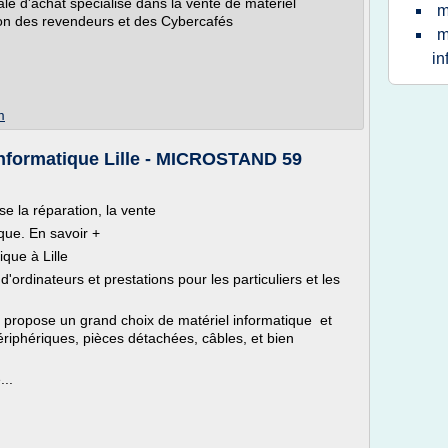
le d'achat spécialisé dans la vente de matériel
m
ion des revendeurs et des Cybercafés
m
in
m
informatique Lille - MICROSTAND 59
e la réparation, la vente
que. En savoir +
que à Lille
'ordinateurs et prestations pour les particuliers et les
s propose un grand choix de matériel informatique et
ériphériques, pièces détachées, câbles, et bien
..