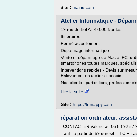
Site :
mairie.com
Atelier Informatique - Dépann
19 rue de Bel Air 44000 Nantes
Itinéraires
Fermé actuellement
Dépannage informatique
Vente et dépannage de Mac et PC, ordin
smartphones toutes marques, spécialis
Interventions rapides - Devis sur mesure
Enlèvement en atelier si besoin.
Nos clients : particuliers, professionnels
Lire la suite
Site :
https://fr.mappy.com
réparation ordinateur, assist
CONTACTER Valérie au 06.88.92.57.98
Tarif : à partir de 59 euros/h TTC + fr