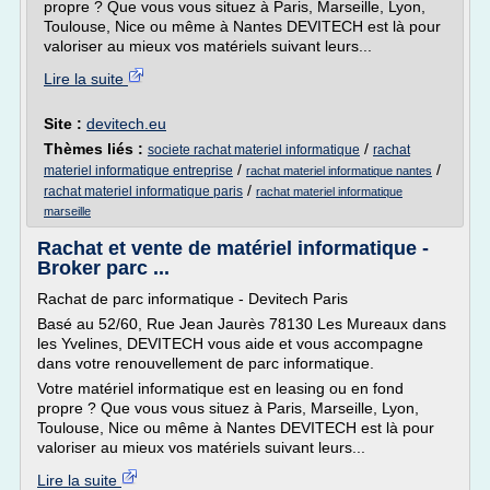
propre ? Que vous vous situez à Paris, Marseille, Lyon,
Toulouse, Nice ou même à Nantes DEVITECH est là pour
valoriser au mieux vos matériels suivant leurs...
Lire la suite
Site :
devitech.eu
Thèmes liés :
/
societe rachat materiel informatique
rachat
/
/
materiel informatique entreprise
rachat materiel informatique nantes
/
rachat materiel informatique paris
rachat materiel informatique
marseille
Rachat et vente de matériel informatique -
Broker parc ...
Rachat de parc informatique - Devitech Paris
Basé au 52/60, Rue Jean Jaurès 78130 Les Mureaux dans
les Yvelines, DEVITECH vous aide et vous accompagne
dans votre renouvellement de parc informatique.
Votre matériel informatique est en leasing ou en fond
propre ? Que vous vous situez à Paris, Marseille, Lyon,
Toulouse, Nice ou même à Nantes DEVITECH est là pour
valoriser au mieux vos matériels suivant leurs...
Lire la suite