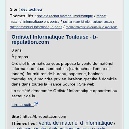
Site :
devitech.eu
Thèmes liés :
/
societe rachat materiel informatique
rachat
/
/
materiel informatique entreprise
rachat materiel informatique nantes
/
rachat materiel informatique paris
rachat materiel informatique marseille
Ordistef Informatique Toulouse - b-
reputation.com
8 ans
À propos
Ordistef Informatique vous propose la vente de matériel
informatique et consommables (cartouches d'encre et
toners), fournitures de bureau, papeterie, bobines
thermiques, à moindre prix en livraison gratuite à domicile
dans dans toutes la France Source : Site web
La société dénommée Ordistef Informatique appartient au
secteur de la...
Lire la suite
Site :
https://b-reputation.com
vente de materiel d informatique
Thèmes liés :
/
site de vente materiel informatique en france
/
vente