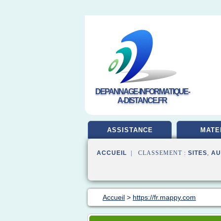
DEPANNAGE-INFORMATIQUE-
A-DISTANCE.FR
ASSISTANCE
MATE
ACCUEIL
| CLASSEMENT :
SITES
,
AU
Accueil
>
https://fr.mappy.com