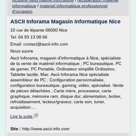
/
recuperation materiel
recuperer vieux materiel informatique
informatique
/
materiel informatique professionnel
d'occasion
ASCII Inforama Magasin Informatique Nice
10 rue de lépante 06000 Nice
Tel: 04 93 13 08 66
Email: contact@ascii-info.com
Nous suivre
Ascii Inforama, magasin d'informatique à Nice, spécialiste
de la vente de matériel informatique ; PC bureautique, PC
de gamer, PC Portable, Ordinateur simplifié Ordissimo,
Tablette tactile, Mac. Ascii Inforama Nice spécialiste
assembleur de PC ; Configuration personnalisée,
configuration bureautique, gaming, vidéo, spécialisé. Vente
de pièces détachées ; Carte mère, processeur, carte
graphique, mémoire ram, disque dur, alimentation, boitier,
refroidissement, lecteur/graveur, carte son, tuner,
acquisition....
Lire la suite
Site :
http://www.ascii-info.com