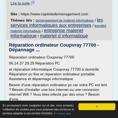
Lire la suite
Site :
https://www.capitoledemenagement.com
les
Thèmes liés :
/
demenagement de materiel informatique
services informatiques aux entreprises
/
transfert
entreprise materiel
/
materiel informatique
informatique
materiel d informatique
/
Réparation ordinateur Coupvray 77700 -
Dépannage ...
Réparation ordinateur Coupvray 77700
06.14.37.28.25 Réparation PC
et réparation informatique Coupvray 77700 à domicile.
Réparation pc fixe et réparation ordinateur portable.
Assistance et dépannage informatique.
Besoin d'une réparation ordinateur pc car votre PC est lent
? Besoin d'installer une box internet ou une connexion
internet Wifi ? Vous êtes infecté par des virus ? Besoin
d'une...
En poursuivant votre navigation sur ce site, vous acceptez
Lire la suite
X
l'utilisation de cookies pour vous proposer des contenus et
services adaptés à vos centres d'intérêts.
En savoir plus
Site :
lassistance-informatique.com