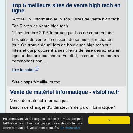
Top 5 meilleurs sites de vente high tech en
ligne
Accueil > Informatique > Top 5 sites de vente high tech
Top 5 sites de vente high tech
19 septembre 2016 Informatique Pas de commentaire
Les sites de vente ne cessent de se multiplier chaque
jour. On trouve de milliers de boutiques high tech sur
internet qui proposent à ses clients de faire des achats en
ligne à des prix pas chers. En effet, chaque client pourra
commander son...
Lire la suite
Site :
https://meilleurs.top
Vente de matériel informatique - visioline.fr
Vente de matériel informatique
Besoin de changer d'ordinateur ? de parc informatique ?
Que vous soyez un particulier ou un professionnel nous
En poursuivant votre navigation sur ce site, vous acceptez
bénéficions de tarifs aussi...
X
l'utilisation de cookies pour vous proposer des contenus et
services adaptés à vos centres d'intérêts.
Lire la suite
En savoir plus