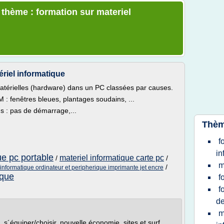
 thème : formation sur materiel
riel informatique
térielles (hardware) dans un PC classées par causes.
: fenêtres bleues, plantages soudains, ...
s : pas de démarrage,...
Thèm
f
in
ue pc portable
materiel informatique carte pc
/
/
m
/
informatique ordinateur et peripherique imprimante jet encre
ique
f
f
de
m
 s´équiper/choisir, nouvelle économie, sites et surf...