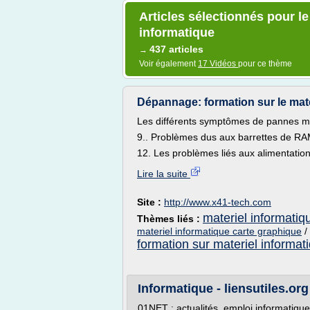
Articles sélectionnés pour le
informatique
437 articles
→
Voir également
17 Vidéos
pour ce thème
Dépannage: formation sur le maté
Les différents symptômes de pannes ma
9.. Problèmes dus aux barrettes de RAM 
12. Les problèmes liés aux alimentation
Lire la suite
Site :
http://www.x41-tech.com
materiel informatiq
Thèmes liés :
materiel informatique carte graphique
/
formation sur materiel informat
Informatique - liensutiles.org
01NET : actualités, emploi informatique,