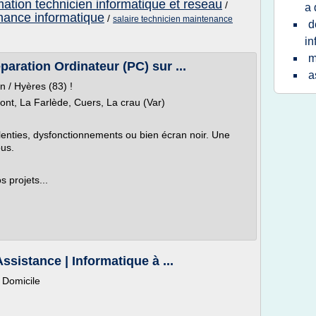
mation technicien informatique et reseau
/
a 
nance informatique
/
salaire technicien maintenance
d
in
m
aration Ordinateur (PC) sur ...
a
 / Hyères (83) !
Pont, La Farlède, Cuers, La crau (Var)
alenties, dysfonctionnements ou bien écran noir. Une
ous.
s projets...
sistance | Informatique à ...
 Domicile