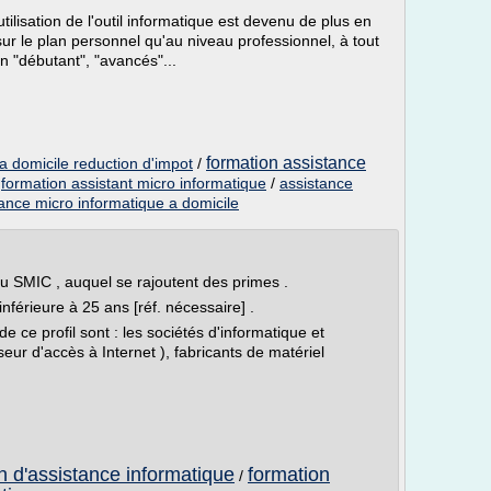
tilisation de l'outil informatique est devenu de plus en
r le plan personnel qu'au niveau professionnel, à tout
n "débutant", "avancés"...
formation assistance
a domicile reduction d'impot
/
/
formation assistant micro informatique
/
assistance
ance micro informatique a domicile
au SMIC , auquel se rajoutent des primes .
férieure à 25 ans [réf. nécessaire] .
de ce profil sont : les sociétés d'informatique et
seur d'accès à Internet ), fabricants de matériel
n d'assistance informatique
formation
/