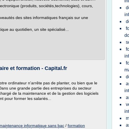
in
tronique (produits, sociétés,technologies), cours,
d
in
eautés des sites informatiques français sur une
d
f
ue au quotidien, un site spécialisé...
do
s
f
in
f
ire et formation - Capital.fr
ma
d
votre ordinateur n'arrête pas de planter, ou bien que le
a
. Dans une grande partie des entreprises du secteur
in
t chargé de la maintenance et de la gestion des logiciels
a
nt pour former les salariés...
v
in
m
a
 maintenance informatique sans bac
/
formation