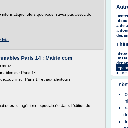
Autr
e informatique, alors que vous n'avez pas assez de
mate
depa
aide
a
dom
depa
.info
Thèm
depa
mmables Paris 14 : Mairie.com
insta
depa
aris 14
repara
mmables sur Paris 14
infor
écouvrir sur Paris 14 et aux alentours
Thèm
d
in
tiques, d'Ingénierie, spécialisée dans l'édition de
r
do
f