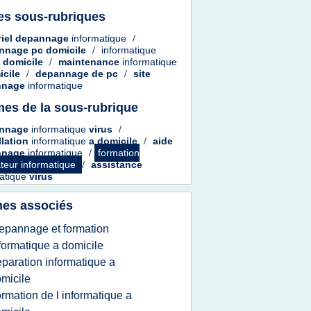
es sous-rubriques
riel depannage
informatique
/
nnage pc domicile
/
informatique
a
domicile
/
maintenance
informatique
icile
/
depannage
de
pc
/
site
nnage
informatique
es de la sous-rubrique
nnage
informatique
virus
/
llation
informatique
a
domicile
/
aide
nnage
informatique
/
formation
teur informatique
/
assistance
matique
virus
es associés
epannage et formation
formatique a domicile
eparation informatique a
micile
ormation de l informatique a