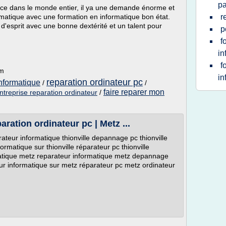
pa
vice dans le monde entier, il ya une demande énorme et
rmatique avec une formation en informatique bon état.
r
d'esprit avec une bonne dextérité et un talent pour
p
f
in
f
om
in
reparation ordinateur pc
informatique
/
/
faire reparer mon
ntreprise reparation ordinateur
/
ration ordinateur pc | Metz ...
ateur informatique thionville depannage pc thionville
ormatique sur thionville réparateur pc thionville
matique metz reparateur informatique metz depannage
r informatique sur metz réparateur pc metz ordinateur