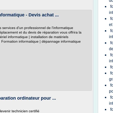
do
f
in
formatique - Devis achat ...
f
et
s services d'un professionnel de l'informatique
f
éplacement et du devis de réparation vous offrira la
in
ériel informatique | installation de matériels
 | Formation informatique | dépannage informatique
f
de
f
in
f
f
gr
f
po
f
ration ordinateur pour ...
in
f
venir technicien certifié