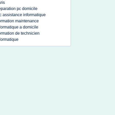
ris
eparation pc domicile
c assistance informatique
ormation maintenance
formatique a domicile
ormation de technicien
formatique