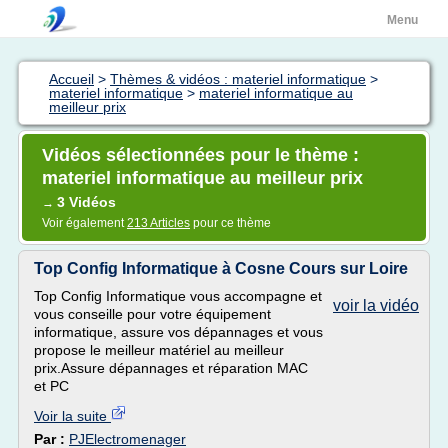
Menu
Accueil
>
Thèmes & vidéos : materiel informatique
>
materiel informatique
>
materiel informatique au
meilleur prix
Vidéos sélectionnées pour le thème :
materiel informatique au meilleur prix
3 Vidéos
→
Voir également
213 Articles
pour ce thème
Top Config Informatique à Cosne Cours sur Loire
Top Config Informatique vous accompagne et
voir la vidéo
vous conseille pour votre équipement
informatique, assure vos dépannages et vous
propose le meilleur matériel au meilleur
prix.Assure dépannages et réparation MAC
et PC
Voir la suite
Par :
PJElectromenager