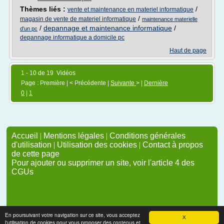
Thèmes liés :
/
vente et maintenance en materiel informatique
/
magasin de vente de materiel informatique
maintenance materielle
/
depannage et maintenance informatique
/
d'un pc
depannage informatique a domicile pc
Haut de page
1 - 10 de 19 Vidéos
Page : Première | < Précédente |
Suivante
> |
Dernière
0
|
1
Accueil
|
Mentions légales
|
Conditions générales
d'utilisation
|
Utilisation des cookies
|
Contact à propos
de cette page
Pour ajouter ou supprimer un site, voir l'article 4 des
CGUs
En poursuivant votre navigation sur ce site, vous acceptez
X
l'utilisation de cookies pour vous proposer des contenus et