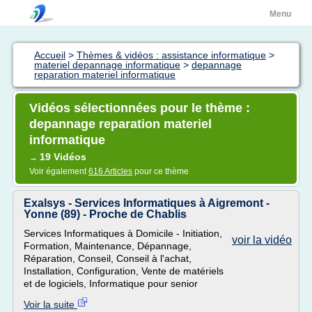
Menu
Accueil
>
Thèmes & vidéos : assistance informatique
>
materiel depannage informatique
>
depannage
reparation materiel informatique
Vidéos sélectionnées pour le thème :
depannage reparation materiel
informatique
19 Vidéos
→
Voir également
616 Articles
pour ce thème
Exalsys - Services Informatiques à Aigremont -
Yonne (89) - Proche de Chablis
Services Informatiques à Domicile - Initiation,
voir la vidéo
Formation, Maintenance, Dépannage,
Réparation, Conseil, Conseil à l'achat,
Installation, Configuration, Vente de matériels
et de logiciels, Informatique pour senior
Voir la suite