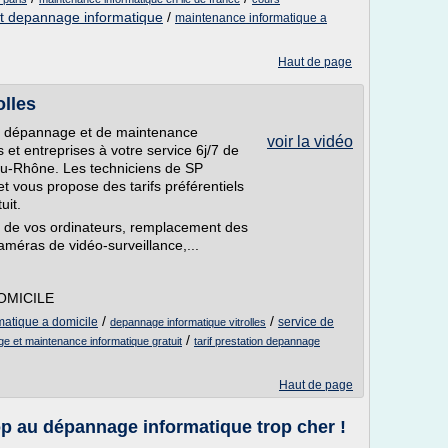
t depannage informatique
/
maintenance informatique a
Haut de page
olles
 dépannage et de maintenance
voir la vidéo
s et entreprises à votre service 6j/7 de
du-Rhône. Les techniciens de SP
t vous propose des tarifs préférentiels
uit.
n de vos ordinateurs, remplacement des
méras de vidéo-surveillance,...
DOMICILE
/
/
matique a domicile
service de
depannage informatique vitrolles
/
e et maintenance informatique gratuit
tarif prestation depannage
Haut de page
p au dépannage informatique trop cher !