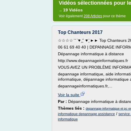
Vidéos sélectionnées pour l
19 Vidéos
→
Voir également
208 Articles
pour ce thème
Top Chanteurs 2017
☆☆☆☆ ̈ ̄ `♥ ̧ ̧̄` ♥ ̧̈ ►► Top Chanteurs 
06 61 69 40 40 | DEPANNAGE INFOR
Dépannage informatique à distance
http://www.depannageinformatiques.fr
VOUS AVEZ UN PROBLÈME INFORMA
depannage informatique, aide informat
informatique, dépannage informatique a 
depannageinformatiques.fr,...
Voir la suite
Par :
Dépannage informatique à distan
Thèmes liés :
depannage informatique et pc en
/
informatique depannage assistance
service
informatique