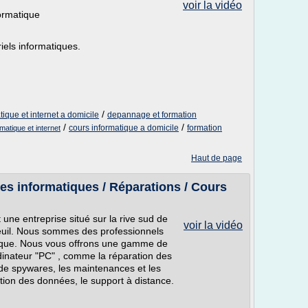
voir la vidéo
formatique
iels informatiques.
/
ique et internet a domicile
depannage et formation
/
/
cours informatique a domicile
formation
rmatique et internet
Haut de page
ces informatiques / Réparations / Cours
une entreprise situé sur la rive sud de
voir la vidéo
euil. Nous sommes des professionnels
atique. Nous vous offrons une gamme de
rdinateur "PC" , comme la réparation des
 de spywares, les maintenances et les
ion des données, le support à distance.