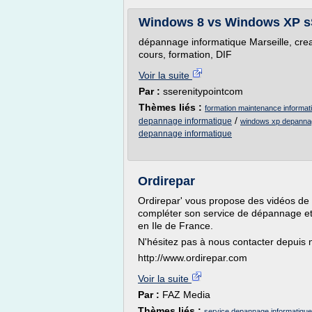
Windows 8 vs Windows XP s
dépannage informatique Marseille, crea
cours, formation, DIF
Voir la suite
Par :
sserenitypointcom
Thèmes liés :
formation maintenance informati
/
depannage informatique
windows xp depanna
depannage informatique
Ordirepar
Ordirepar' vous propose des vidéos de c
compléter son service de dépannage et
en Ile de France.
N'hésitez pas à nous contacter depuis no
http://www.ordirepar.com
Voir la suite
Par :
FAZ Media
Thèmes liés :
service depannage informatique