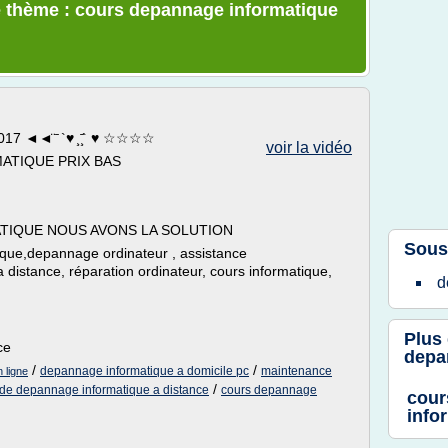
e thème : cours depannage informatique
2017 ◄◄̈ ̄ `♥ ̧ ̧̄` ♥ ☆☆☆☆
voir la vidéo
MATIQUE PRIX BAS
TIQUE NOUS AVONS LA SOLUTION
Sous
ique,depannage ordinateur , assistance
distance, réparation ordinateur, cours informatique,
d
Plus
ce
depa
/
/
depannage informatique a domicile pc
maintenance
 ligne
/
 de depannage informatique a distance
cours depannage
cour
info