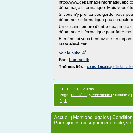
http://www.depannageinformatiquepc.co
dépannage informatique. Mais vous ête
Si vous n'y prenez pas garde, vous pouv
dépanneur informatique peu scrupuleu
Un certain nombre d'entre eux profite
dépannage informatique pour faire mont
Et même si vous tombez sur un dépanne
reste élevé car...
Voir la suite
Par :
hammenth
Thèmes liés :
cours depannage informati
11 - 19 de 19 Vidéos
Page :
Première
| <
Précédente
| Suivante > |
0
|
1
Accueil
|
Mentions légales
|
Conditions
Pour ajouter ou supprimer un site, voi