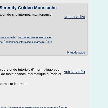
Serenity Golden Moustache
tion de site internet, maintenance,
voir la vidéo
/
formation maintenance et
que marseille
/
/
site
ge
depannage informatique marseille
Haut de page
ours et de tutoriels d'informatique pour
voir la vidéo
 de maintenance informatique à Paris et
tre site internet :
/
/
 paris
maintenance informatique en ile de france
cours