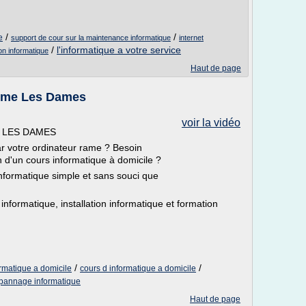
/
/
e
support de cour sur la maintenance informatique
internet
/
l'informatique a votre service
on informatique
Haut de page
ume Les Dames
voir la vidéo
 LES DAMES
r votre ordinateur rame ? Besoin
n d'un cours informatique à domicile ?
informatique simple et sans souci que
formatique, installation informatique et formation
/
/
rmatique a domicile
cours d informatique a domicile
pannage informatique
Haut de page