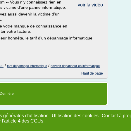
m -- Vous n'y connaissez rien en
voir la vidéo
s victime d'une panne informatique.
ez aussi devenir la victime d'un
x.
 de votre manque de connaissance en
er votre facture.
ur honnête, le tarif d'un dépannage informatique
/
/
que
tarif depannage informatique
devenir depanneur en informatique
Haut de page
 Dernière
 générales d'utilisation
|
Utilisation des cookies
|
Contact à pro
r l'article 4 des CGUs