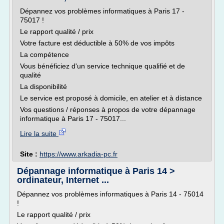
Dépannez vos problèmes informatiques à Paris 17 -
75017 !
Le rapport qualité / prix
Votre facture est déductible à 50% de vos impôts
La compétence
Vous bénéficiez d'un service technique qualifié et de
qualité
La disponibilité
Le service est proposé à domicile, en atelier et à distance
Vos questions / réponses à propos de votre dépannage
informatique à Paris 17 - 75017...
Lire la suite
Site :
https://www.arkadia-pc.fr
Dépannage informatique à Paris 14 >
ordinateur, Internet ...
Dépannez vos problèmes informatiques à Paris 14 - 75014
!
Le rapport qualité / prix