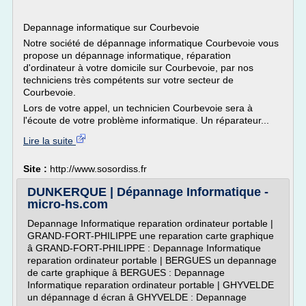
Depannage informatique sur Courbevoie
Notre société de dépannage informatique Courbevoie vous
propose un dépannage informatique, réparation
d'ordinateur à votre domicile sur Courbevoie, par nos
techniciens très compétents sur votre secteur de
Courbevoie.
Lors de votre appel, un technicien Courbevoie sera à
l'écoute de votre problème informatique. Un réparateur...
Lire la suite
Site :
http://www.sosordiss.fr
DUNKERQUE | Dépannage Informatique -
micro-hs.com
Depannage Informatique reparation ordinateur portable |
GRAND-FORT-PHILIPPE une reparation carte graphique
â GRAND-FORT-PHILIPPE : Depannage Informatique
reparation ordinateur portable | BERGUES un depannage
de carte graphique â BERGUES : Depannage
Informatique reparation ordinateur portable | GHYVELDE
un dépannage d écran â GHYVELDE : Depannage