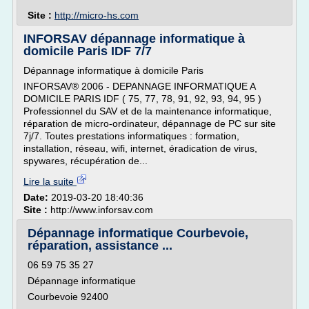
Site :
http://micro-hs.com
INFORSAV dépannage informatique à
domicile Paris IDF 7/7
Dépannage informatique à domicile Paris
INFORSAV® 2006 - DEPANNAGE INFORMATIQUE A
DOMICILE PARIS IDF ( 75, 77, 78, 91, 92, 93, 94, 95 )
Professionnel du SAV et de la maintenance informatique,
réparation de micro-ordinateur, dépannage de PC sur site
7j/7. Toutes prestations informatiques : formation,
installation, réseau, wifi, internet, éradication de virus,
spywares, récupération de...
Lire la suite
Date:
2019-03-20 18:40:36
Site :
http://www.inforsav.com
Dépannage informatique Courbevoie,
réparation, assistance ...
06 59 75 35 27
Dépannage informatique
Courbevoie 92400