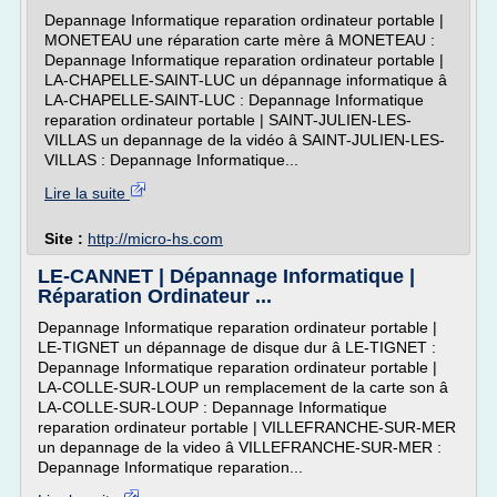
Depannage Informatique reparation ordinateur portable |
MONETEAU une réparation carte mère â MONETEAU :
Depannage Informatique reparation ordinateur portable |
LA-CHAPELLE-SAINT-LUC un dépannage informatique â
LA-CHAPELLE-SAINT-LUC : Depannage Informatique
reparation ordinateur portable | SAINT-JULIEN-LES-
VILLAS un depannage de la vidéo â SAINT-JULIEN-LES-
VILLAS : Depannage Informatique...
Lire la suite
Site :
http://micro-hs.com
LE-CANNET | Dépannage Informatique |
Réparation Ordinateur ...
Depannage Informatique reparation ordinateur portable |
LE-TIGNET un dépannage de disque dur â LE-TIGNET :
Depannage Informatique reparation ordinateur portable |
LA-COLLE-SUR-LOUP un remplacement de la carte son â
LA-COLLE-SUR-LOUP : Depannage Informatique
reparation ordinateur portable | VILLEFRANCHE-SUR-MER
un depannage de la video â VILLEFRANCHE-SUR-MER :
Depannage Informatique reparation...