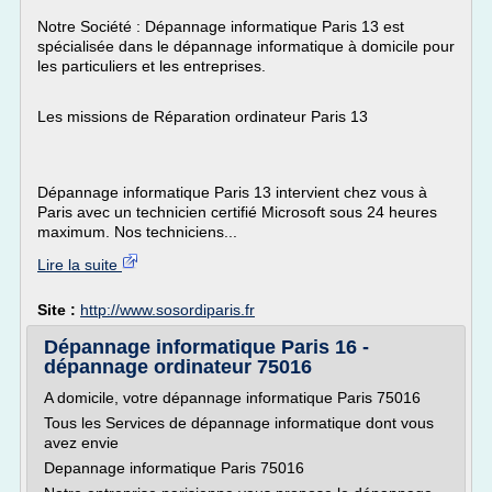
Notre Société : Dépannage informatique Paris 13 est
spécialisée dans le dépannage informatique à domicile pour
les particuliers et les entreprises.
Les missions de Réparation ordinateur Paris 13
Dépannage informatique Paris 13 intervient chez vous à
Paris avec un technicien certifié Microsoft sous 24 heures
maximum. Nos techniciens...
Lire la suite
Site :
http://www.sosordiparis.fr
Dépannage informatique Paris 16 -
dépannage ordinateur 75016
A domicile, votre dépannage informatique Paris 75016
Tous les Services de dépannage informatique dont vous
avez envie
Depannage informatique Paris 75016