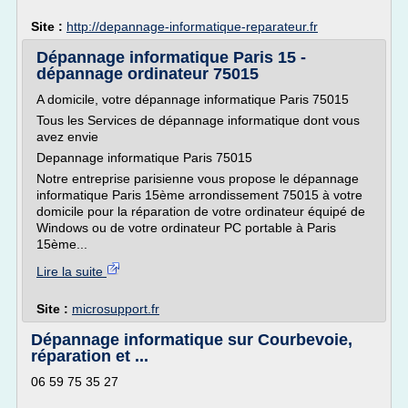
Site :
http://depannage-informatique-reparateur.fr
Dépannage informatique Paris 15 -
dépannage ordinateur 75015
A domicile, votre dépannage informatique Paris 75015
Tous les Services de dépannage informatique dont vous
avez envie
Depannage informatique Paris 75015
Notre entreprise parisienne vous propose le dépannage
informatique Paris 15ème arrondissement 75015 à votre
domicile pour la réparation de votre ordinateur équipé de
Windows ou de votre ordinateur PC portable à Paris
15ème...
Lire la suite
Site :
microsupport.fr
Dépannage informatique sur Courbevoie,
réparation et ...
06 59 75 35 27