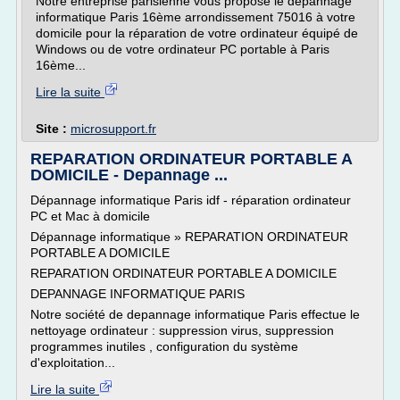
Notre entreprise parisienne vous propose le dépannage
informatique Paris 16ème arrondissement 75016 à votre
domicile pour la réparation de votre ordinateur équipé de
Windows ou de votre ordinateur PC portable à Paris
16ème...
Lire la suite
Site :
microsupport.fr
REPARATION ORDINATEUR PORTABLE A
DOMICILE - Depannage ...
Dépannage informatique Paris idf - réparation ordinateur
PC et Mac à domicile
Dépannage informatique » REPARATION ORDINATEUR
PORTABLE A DOMICILE
REPARATION ORDINATEUR PORTABLE A DOMICILE
DEPANNAGE INFORMATIQUE PARIS
Notre société de depannage informatique Paris effectue le
nettoyage ordinateur : suppression virus, suppression
programmes inutiles , configuration du système
d'exploitation...
Lire la suite