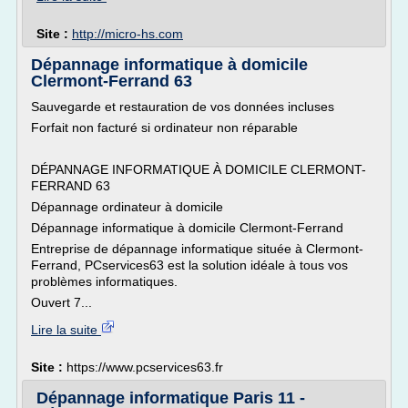
Site :
http://micro-hs.com
Dépannage informatique à domicile
Clermont-Ferrand 63
Sauvegarde et restauration de vos données incluses
Forfait non facturé si ordinateur non réparable
DÉPANNAGE INFORMATIQUE À DOMICILE CLERMONT-
FERRAND 63
Dépannage ordinateur à domicile
Dépannage informatique à domicile Clermont-Ferrand
Entreprise de dépannage informatique située à Clermont-
Ferrand, PCservices63 est la solution idéale à tous vos
problèmes informatiques.
Ouvert 7...
Lire la suite
Site :
https://www.pcservices63.fr
Dépannage informatique Paris 11 -