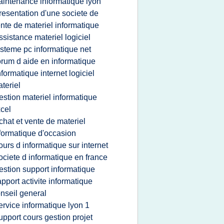
intenance informatique lyon
resentation d'une societe de
nte de materiel informatique
ssistance materiel logiciel
steme pc informatique net
orum d aide en informatique
nformatique internet logiciel
teriel
estion materiel informatique
cel
chat et vente de materiel
formatique d'occasion
ours d informatique sur internet
ociete d informatique en france
estion support informatique
apport activite informatique
nseil general
ervice informatique lyon 1
upport cours gestion projet