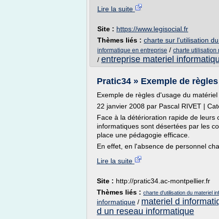
Lire la suite
Site :
https://www.legisocial.fr
Thèmes liés :
charte sur l'utilisation 
/
informatique en entreprise
charte utilisation
entreprise materiel informatiq
/
Pratic34 » Exemple de règles
Exemple de règles d'usage du matériel
22 janvier 2008 par Pascal RIVET | Caté
Face à la détérioration rapide de leurs 
informatiques sont désertées par les co
place une pédagogie efficace.
En effet, en l'absence de personnel char
Lire la suite
Site :
http://pratic34.ac-montpellier.fr
Thèmes liés :
charte d'utilisation du materiel i
materiel d informat
informatique
/
d un reseau informatique