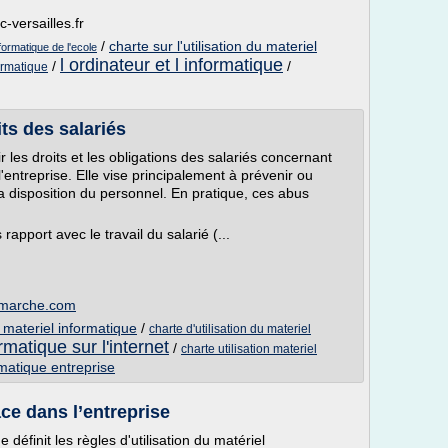
-versailles.fr
/
charte sur l'utilisation du materiel
nformatique de l'ecole
l ordinateur et l informatique
/
/
formatique
its des salariés
 les droits et les obligations des salariés concernant
 l'entreprise. Elle vise principalement à prévenir ou
 la disposition du personnel. En pratique, ces abus
rapport avec le travail du salarié (...
camarche.com
du materiel informatique
/
charte d'utilisation du materiel
rmatique sur l'internet
/
charte utilisation materiel
matique entreprise
ce dans l’entreprise
 définit les règles d'utilisation du matériel