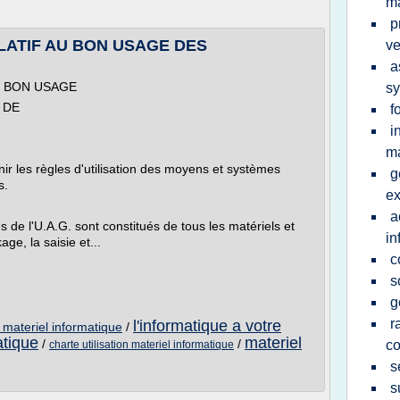
ma
p
LATIF AU BON USAGE DES
ve
a
U BON USAGE
sy
 DE
f
i
ma
nir les règles d'utilisation des moyens et systèmes
g
s.
ex
a
de l'U.A.G. sont constitués de tous les matériels et
in
age, la saisie et...
c
s
g
r
l'informatique a votre
du materiel informatique
/
atique
materiel
/
/
co
charte utilisation materiel informatique
s
s