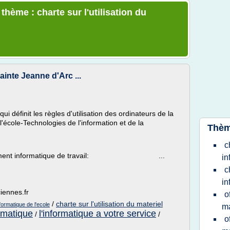
thème : charte sur l'utilisation du
inte Jeanne d'Arc ...
i définit les règles d'utilisation des ordinateurs de la
'école-Technologies de l'information et de la
Thèm
c
ironnement informatique de travail: ...
in
c
in
iennes.fr
o
/
charte sur l'utilisation du materiel
nformatique de l'ecole
ma
ormatique
l'informatique a votre service
/
/
o