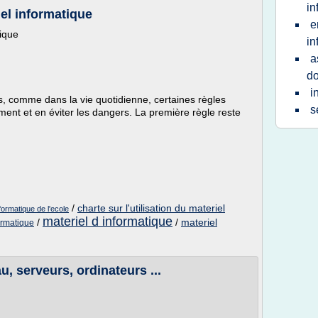
in
iel informatique
e
tique
in
a
do
i
mais, comme dans la vie quotidienne, certaines règles
s
ement et en éviter les dangers. La première règle reste
/
charte sur l'utilisation du materiel
nformatique de l'ecole
materiel d informatique
/
/
materiel
formatique
u, serveurs, ordinateurs ...