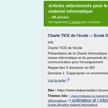
Articles sélectionnés pour le 
materiel informatique
68 articles
→
Voir également
1 Vidéos
pour ce thème
Charte TICE de l'école — Ecole Sa
Info
Charte TICE de l'école
Présentation de la Charte Informatique qu
classe informatique et du personnel de l
communication pour l'enseignement
Rappel des 5 domaines du B2I :
Domaine 1: S'approprier un env
Lire la suite
Site :
https://www.stejeannedarc-louvec
Thèmes liés :
charte d'utilisation du materiel i
l ordinateur et l inf
informatique
/
charte utilisation materiel informatique